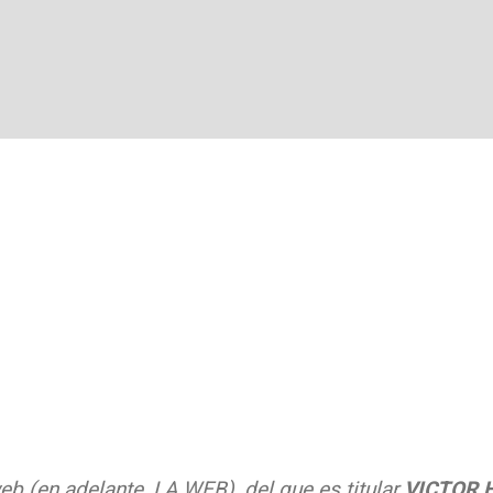
web (en adelante, LA WEB), del que es titular
VICTOR 