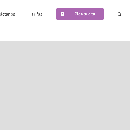
Pide tu cita
áctanos
Tarifas