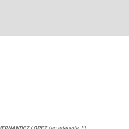
HERNANDEZ LOPEZ
(en adelante, EL