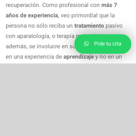
recuperación. Como profesional con
más 7
años de experiencia
, veo primordial que la
persona no sólo reciba un
tratamiento
pasivo
con aparatología, o terapia manual, sino que,
Pide tu cita
además, se involucre en su proceso, convertirlo
en una experiencia de
aprendizaje
y no en un
suplicio. Para eso el
profesional
tiene
que
asesorar
y
guiar
a la persona que está
tratando. De ahí
la
importancia
de
explicarle
qué está
ocurriendo y cómo afrontarlo
, mejorarlo con el
ejercicio terapéutico y posteriormente enseñarle
a evitarlo y promover y enseñar buenos hábitos