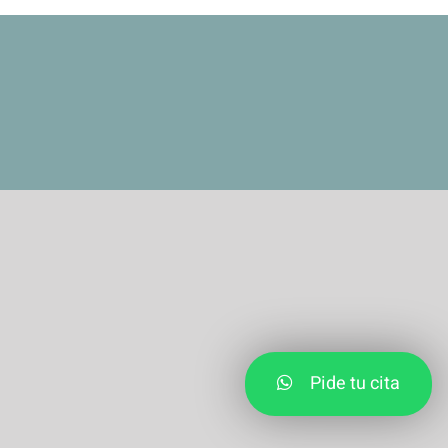
Inicio
Filosofía
Acerca de mi
Servicios de Fisioterapia
Blog de fisioterapia online y rehabilitación física.
Contáctanos
Pide tu cita
Política de privacidad
Política de cookies
Aviso Legal
Pide tu cita