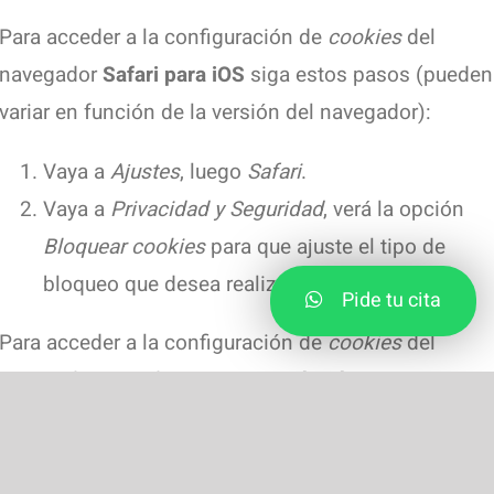
Para acceder a la configuración de
cookies
del
navegador
Safari para iOS
siga estos pasos (pueden
variar en función de la versión del navegador):
Vaya a
Ajustes
, luego
Safari
.
Vaya a
Privacidad y Seguridad
, verá la opción
Bloquear cookies
para que ajuste el tipo de
bloqueo que desea realizar.
Pide tu cita
Para acceder a la configuración de
cookies
del
navegador para dispositivos
Android
siga estos
pasos (pueden variar en función de la versión del
navegador):